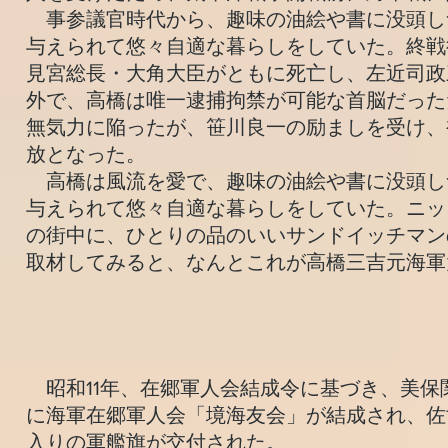
事参議官時代から、趣味の油絵や書に没頭し
与えられて悠々自適な暮らしをしていた。終戦
見宮総長・大角大臣がともに死亡し、左近司政
外で、高橋は唯一逮捕拘禁が可能な首脳だった
無気力に陥ったが、笹川良一の励ましを受け、
放となった。
高橋は風流を愛で、趣味の油絵や書に没頭し
与えられて悠々自適な暮らしをしていた。ニック
の街中に、ひとりの品のいいサンドイッチマン
取材してみると、なんとこれが高橋三吉元海軍
昭和11年、在郷軍人会結成令に基づき、美保
に海軍在郷軍人会「境海友会」が結成され、佐
入りの軍艦旗が交付された。