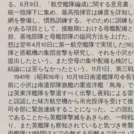
る。6月9日、「航空艦隊編成に関する意見書
統一指揮下に集め、最高指揮官は練度を詳知し
網を整備し、慣熟訓練する。そのために訓練も
がある項目として、接敵期における母艦配備と
担、基地部隊と母艦部隊の協同方法を上げた。
想は翌年4月10日に第一航空艦隊で実現した[
揮と搭載機の集団攻撃を研究し、それを小沢が
提出したという。また空母の集中配備も検討し
結論には至らなかったという。11月1日、第三戦
1941年（昭和16年）10月18日南遣艦隊司
前に小沢は南遣部隊旗艦の重巡洋艦「鳥海」で
は英東洋艦隊を撃退すべく出撃し夜戦による雷
と誤認した味方航空機から吊光投弾を受けて接
司令部に緊急連絡することになった。この混乱
であることから英艦隊撃滅をあきらめ、一時戦
り、また英艦隊も察知されていると気づき奇襲
両艦隊は1時間ほどで会敵する距離まで近づい