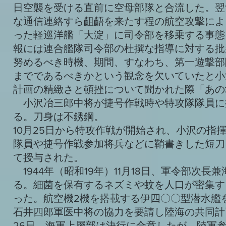
日空襲を受ける直前に空母部隊と合流した。翌1
な通信連絡すら齟齬を来たす程の航空攻撃によ
った軽巡洋艦「大淀」に司令部を移乗する事態
報には連合艦隊司令部の杜撰な指導に対する批
努めるべき時機、期間、すなわち、第一遊撃部
までであるべきかという観念を欠いていたと小
計画の精緻さと頓挫について聞かれた際「あの
小沢冶三郎中将が捷号作戦時や特攻隊隊員に
る。刀身は不銹鋼。
10月25日から特攻作戦が開始され、小沢の
隊員や捷号作戦参加将兵などに鞘書きした短刀
て授与された。
1944年（昭和19年）11月18日、軍令部次
る。細菌を保有するネズミや蚊を人口が密集す
った。航空機2機を搭載する伊四〇〇型潜水艦
石井四郎軍医中将の協力を要請し陸海の共同計
26日、海軍上層部は決行に合意したが、陸軍