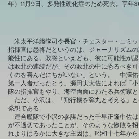
年）11月9日、多発性硬化症のため死去。享年8
米太平洋艦隊司令長官・チェスター・ニミッ
指揮官は愚将だというのは、ジャーナリズムの
能性にある。敗将といえども、彼に可能性が認
は敗北の連続だが、その敗北の中に恐るべき可
くのを喜んだにちがいない」という。 中澤佑
第一人者だったとう。源田実大佐によれば「小
隊の指揮官もやり、海空両面にわたる兵術家と
ただ、小沢は、「飛行機を弾丸と考える」と
発想である。
連合艦隊で小沢の参謀だった千早正隆中佐は
が不適切であったことが、そのような惨敗を招
れよりはるかに大きな主因は、昭和十七年から