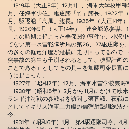
1919年（大正8年）12月1日、海軍大学校甲種学
月、任海軍少佐。駆逐艦「竹」艦長。1922年（大
月、駆逐艦「島風」艦長。1925年（大正14年
長。1926年5月（大正14年）、連合艦隊参謀
この時期に起こった美保関沖事件で、小沢中
てない第一水雷戦隊所属の第26、27駆逐隊
の多くの軽巡洋艦が縦横に走り回ってるので、
突事故の発生も予測されるとして、演習計画の
ことである」としてその具申を加藤司令長官に
うに起こった。
1927年（昭和2年）12月、海軍水雷学校兼海
1930年（昭和5年）2月から11月にかけて
ランド沖海戦の参戦者を訪問し薄暮戦、夜戦に
としてイギリス海軍主力艦の偏弾射撃訓練法が
令。
1931年（昭和6年）1月、第4駆逐隊司令。4月