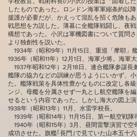
学校教官。戦術科長の小沢の授業は「固着した
したものであった。ロンドン海軍軍縮条約以降
援護が必要だが、かえって混乱を招く危険もあ
戦思想を力説した。薄暮に全艦隊戦闘し、夜戦
構想であった。小沢は軍機図書について質問さ
より独創性を説いた。
1934年（昭和9年）11月15日、重巡「摩耶」艦
1936年（昭和11年）12月1日、海軍少将。海軍
1937年昭和12年）2月18日、連合艦隊参謀
艦隊の協力などの訓練が思うようにいかず、小
た。艦隊戦策を具体性豊かなものに改定し各級
ンジ、母艦を分属させず一丸とし航空艦隊を編
せるという内容であった。しかし海大の図上演習
1938年（昭和13年）11月、水雷学校長。
1939年（昭和14年）11月15日、第一航空戦
1940年（昭和15年）3月、昼間雷撃演習で
成功させた。旗艦｢長門｣で見ていた山本五十