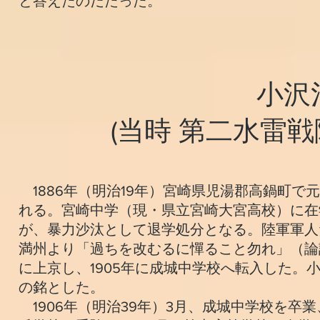
と答えたのだたった。
小沢
(当時 第二水雷
1886年（明治19年）宮崎県児湯郡高鍋町
れる。宮崎中学（現・県立宮崎大宮高校）に在
が、暴力沙汰として退学処分となる。陸軍軍人
満州より「過ちを改むるに憚ること勿れ」（論
に上京し、1905年に成城中学校へ転入した
の銘とした。
1906年（明治39年）3月、成城中学校を卒