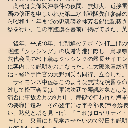
高橋は美保関沖事件の夜間、無灯火、近接雷
画の修正を申しいれた第二水雷戦隊先任参謀の
ら昭和１１年までの忠魂碑参拝芳名録に記載さ
祭を行い、この軍艦旗を墓前に掲げてきた。英
後年、平成10年、北朝鮮のテポドン打上げの
逐艦「クッシング」の境港寄港に際し、鳥取県西
六代会長の松下薫はクッシングの艦長サイモン
に案内して説明をおこなった。在大阪米国総領
治・経済専門官の天野到氏も同行、立会した。
サイモンズ中佐はこのような無謀な演習を命
対して松下会長は「軍法法廷で審議対象とはな
演習は事故翌月の9月1日、舞鶴で行われた海
の要職に進み、その翌年には軍令部長(軍令総
い、黙然と塔を見上げ、「これはロヤリティ・
そして「乗員にも見学させたいので翌日も説明