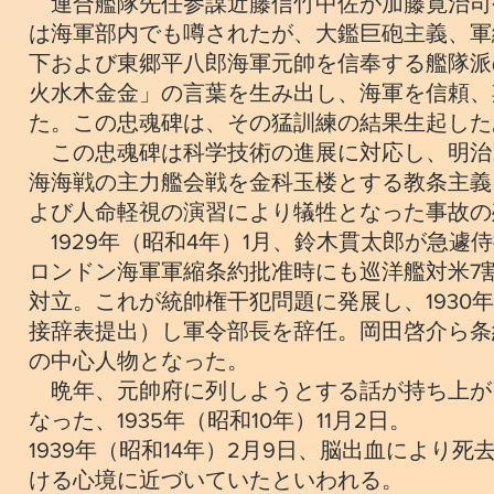
連合艦隊先任参謀近藤信竹中佐が加藤寛治司
は海軍部内でも噂されたが、大鑑巨砲主義、軍
下および東郷平八郎海軍元帥を信奉する艦隊派
火水木金金」の言葉を生み出し、海軍を信頼、
た。この忠魂碑は、その猛訓練の結果生起した
この忠魂碑は科学技術の進展に対応し、明治
海海戦の主力艦会戦を金科玉楼とする教条主義
よび人命軽視の演習により犠牲となった事故の
1929年（昭和4年）1月、鈴木貫太郎が急
ロンドン海軍軍縮条約批准時にも巡洋艦対米7
対立。これが統帥権干犯問題に発展し、1930
接辞表提出）し軍令部長を辞任。岡田啓介ら条
の中心人物となった。
晩年、元帥府に列しようとする話が持ち上がっ
なった、1935年（昭和10年）11月2日。
1939年（昭和14年）2月9日、脳出血によ
ける心境に近づいていたといわれる。