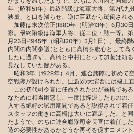
かまりを感じたようで、のちに大川内と同郷の百武源吾
年（昭和51年）最終階級は海軍大将。第7代九
狭量」と口を滑らせ、逆に百武から罵倒される
加藤は末次信正(1880年（明治13年）6月30日 
家。最終階級は海軍大将、従二位・勲一等。第1次 
月26日-1945年（昭和20年）3月1 日）、
内閣の内閣参議 )とともに高橋を腹心として
したに過ぎず、高橋と中村にとって加藤は頼る
見なしていた節がある。
昭和3年（1928年）4月、連合艦隊に初め
空戦隊が設けられた。(上記の大演習には竣工
この初代司令官に任命されたのが高橋である
なために相当困惑し、一度は辞退したものの、
入する絶好の試用期間であると説得されて着任
スタッフの働きに高橋は大いに満足した。と同
たようで、のちに連合艦隊司令長官に着任した
造の必要性があるかどうか再考を促すコメント