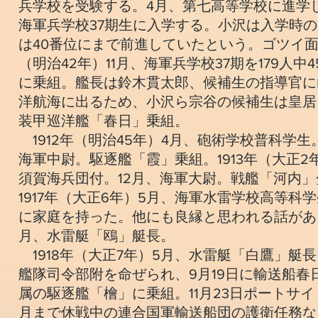
兵学校を受験する。4月、第七高等学校に進学し
海軍兵学校37期生に入学する。小沢は入学時の
は40番位にまで前進していたという。ゴツイ面
（明治42年）11月、海軍兵学校37期を179
に乗組。艦長は鈴木貫太郎、候補生の指導官に山
洋航海に出るため、小沢ら宗谷の候補生は皇居に
装甲巡洋艦「春日」乗組。
1912年（明治45年）4月、砲術学校普科学生
海軍中尉。駆逐艦「霞」乗組。1913年（大正2年
須賀海兵団付。12月、海軍大尉。戦艦「河内」分
1917年（大正6年）5月、海軍水雷学校高等
に家庭を持った。他にも良縁と思われる話があ
月、水雷艇「鴎」艇長。
1918年（大正7年）5月、水雷艇「白鷹」艇
艦隊司令部附を命ぜられ、9月19日に輸送船春
属の駆逐艦「檜」に乗組。11月23日ポートサイ
月まで休戦中の連合国軍輸送船団の護衛任務な