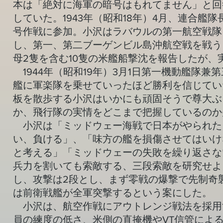
本は「絶対に海軍の暗号はもれてません」と回
していた。1943年（昭和18年）4月、連合艦
号作戦に参加。小沢はラバウルの第一航空戦隊
し、第一、第二ブーゲンビル島沖航空戦を戦う
母2隻を含む10隻の米艦船撃沈を報告したが
1944年（昭和19年）3月1日第一機動艦隊
艦に軍楽隊を乗せていったほど勝利を信じてい
板を散歩する小沢はいかにも頑固そうで尊大ぶ
か、飛行隊の実情をどこまで把握しているのか
小沢は「ミッドウェー海戦で日本がやられた
い、負ける」、「味方の艦を損傷させてはいけ
と考える」「ミッドウェーの失敗を繰り返さな
兵力を割いても索敵する、三段索敵を研究せよ
し、攻撃は2段とし、まず零戦の爆撃で先制奇
は前衛戦艦が全軍突撃するという案にした。
小沢は、航空作戦にアウトレンジ戦法を採用
員の練度の低さ、米側の直掩機やVT信管によ