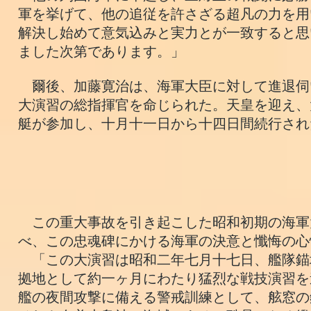
軍を挙げて、他の追従を許さざる超凡の力を用
解決し始めて意気込みと実力とが一致すると思
ました次第であります。」
爾後、加藤寛治は、海軍大臣に対して進退伺
大演習の総指揮官を命じられた。天皇を迎え、
艇が参加し、十月十一日から十四日間続行され
この重大事故を引き起こした昭和初期の海軍
べ、この忠魂碑にかける海軍の決意と懺悔の心
「この大演習は昭和二年七月十七日、艦隊錨
拠地として約一ヶ月にわたり猛烈な戦技演習を
艦の夜間攻撃に備える警戒訓練として、舷窓の