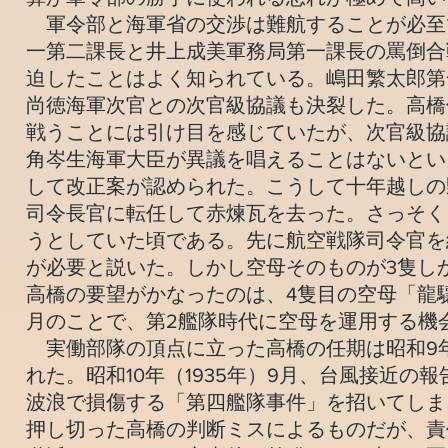
軍令部と海軍省の交渉は難航することが必至
一第二課長と井上成美軍務局第一課長の罵倒合
迫したことはよく知られている。嶋田繁太郎第
尚徳海軍次官との次官級協議も決裂した。高橋
戦うことには引け目を感じていたが、次官級協
角岑生海軍大臣が異議を唱えることはないとい
して改正案が認められた。こうして十年越しの
司令長官に転任して赤煉瓦を去った。さっそく
うとしていた頃である。先に航空戦隊司令官を
が必要と説いた。しかし空母そのものが3隻し
高橋の要望がかなったのは、4隻目の空母「龍
月のことで、第2艦隊時代に空母を運用する機
実働部隊の頂点に立った高橋の任期は昭和9年
れた。昭和10年（1935年）9月、台風接近
波浪で損傷する「第四艦隊事件」を招いてしま
押し切った高橋の判断ミスによるものだが、責任