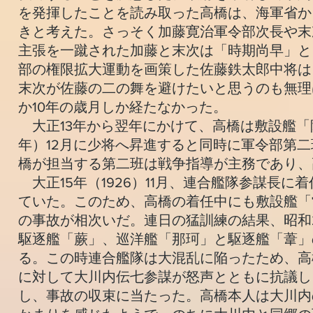
を発揮したことを読み取った高橋は、海軍省か
きと考えた。さっそく加藤寛治軍令部次長や末
主張を一蹴された加藤と末次は「時期尚早」と
部の権限拡大運動を画策した佐藤鉄太郎中将は
末次が佐藤の二の舞を避けたいと思うのも無理
か10年の歳月しか経たなかった。
大正13年から翌年にかけて、高橋は敷設艦「阿
年）12月に少将へ昇進すると同時に軍令部第
橋が担当する第二班は戦争指導が主務であり、
大正15年（1926）11月、連合艦隊参謀長
ていた。このため、高橋の着任中にも敷設艦「常
の事故が相次いだ。連日の猛訓練の結果、昭和2
駆逐艦「蕨」、巡洋艦「那珂」と駆逐艦「葦」
る。この時連合艦隊は大混乱に陥ったため、高
に対して大川内伝七参謀が怒声とともに抗議し
し、事故の収束に当たった。高橋本人は大川内