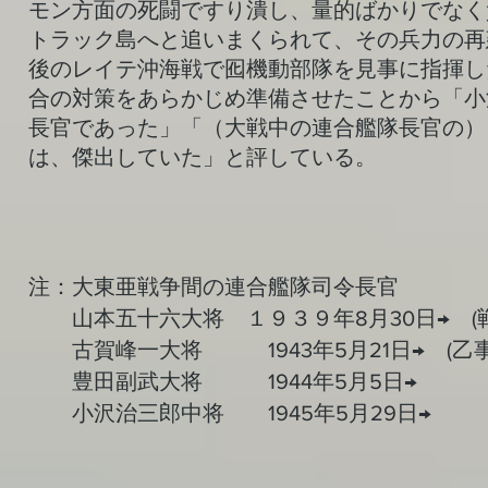
モン方面の死闘ですり潰し、量的ばかりでなく
トラック島へと追いまくられて、その兵力の再
後のレイテ沖海戦で囮機動部隊を見事に指揮し
合の対策をあらかじめ準備させたことから「小
長官であった」「（大戦中の連合艦隊長官の）
は、傑出していた」と評している。
注：大東亜戦争間の連合艦隊司令長官
山本五十六大将 １９３９年8月30日→ (戦
古賀峰一大将 1943年5月21日→ (乙事
豊田副武大将 1944年5月5日→
小沢治三郎中将 1945年5月29日→