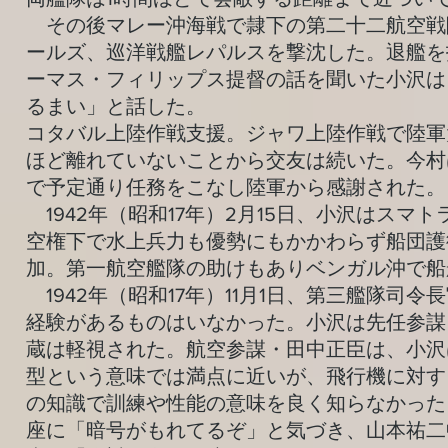
その後マレー沖海戦で隷下の第二十二航空戦
ールズ、巡洋戦艦レパルスを撃沈した。退艦を
ーマス・フィリップス提督の話を聞いた小沢は
るまい」と話した。
コタバル上陸作戦支援。ジャワ上陸作戦で陸軍
ほど離れていないことから交友は続いた。今村
で予定通り任務をこなし陸軍から感謝された。
1942年（昭和17年）2月15日、小沢はス
空権下で水上兵力も優勢にもかかわらず船団護
加。第一航空艦隊の助けもありベンガル沖で船舶
1942年（昭和17年）11月1日、第三艦隊
経験があるものはいなかった。小沢は先任参謀
蔵は軽視された。航空参謀・田中正臣は、小沢
型という意味では満点に近いが、飛行機に対す
の知識で訓練や性能の意味を良く知らなかった
座に「暗号がもれてるぞ」と気づき、山本祐二