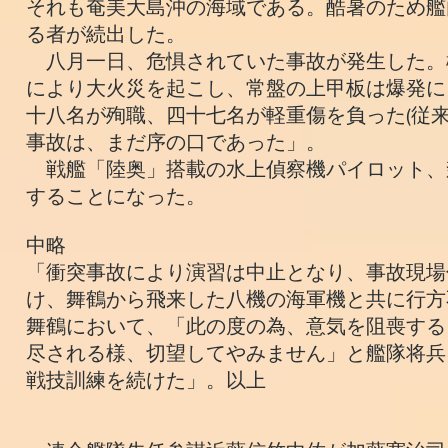
それも奄美大島沖の海域である。酷暑のため艦
る者が続出した。
八月一日、危惧されていた事故が発生した。
により大火災を起こし、常盤の上甲板は爆発に
十八名が殉職、四十七名が軽重傷を負った(従
事故は、まだ序の口であった」。
戦艦「陸奥」搭載の水上偵察機パイロット、
することになった。
中略
「衝突事故により演習は中止となり、事故現場
け、舞鶴から飛来した八機の海軍機と共に行方
舞鶴において、「此の度の為、意気を阻喪する
尽される様、切望してやみません」と艦隊将兵
戦技訓練を続けた」。以上