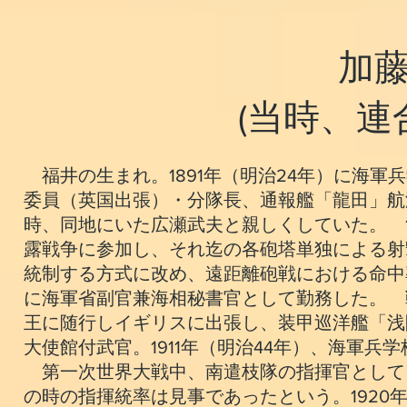
加
(当時、連
福井の生まれ。1891年（明治24年）に海軍
委員（英国出張）・分隊長、通報艦「龍田」航
時、同地にいた広瀬武夫と親しくしていた。 1
露戦争に参加し、それ迄の各砲塔単独による射
統制する方式に改め、遠距離砲戦における命中率
に海軍省副官兼海相秘書官として勤務した。 戦
王に随行しイギリスに出張し、装甲巡洋艦「浅間
大使館付武官。1911年（明治44年）、海軍兵
第一次世界大戦中、南遣枝隊の指揮官として
の時の指揮統率は見事であったという。1920