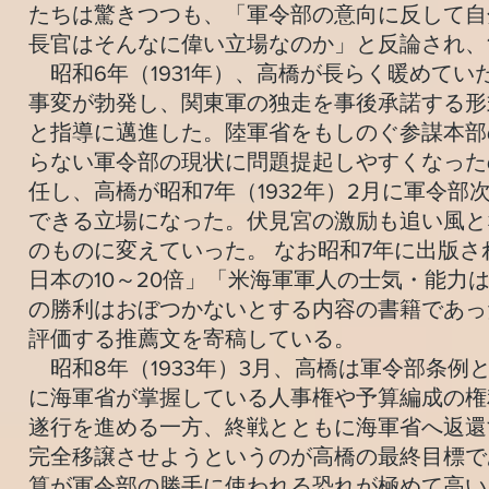
たちは驚きつつも、「軍令部の意向に反して自
長官はそんなに偉い立場なのか」と反論され、
昭和6年（1931年）、高橋が長らく暖めて
事変が勃発し、関東軍の独走を事後承諾する形
と指導に邁進した。陸軍省をもしのぐ参謀本部
らない軍令部の現状に問題提起しやすくなった
任し、高橋が昭和7年（1932年）2月に軍令
できる立場になった。伏見宮の激励も追い風と
のものに変えていった。 なお昭和7年に出版
日本の10～20倍」「米海軍軍人の士気・能
の勝利はおぼつかないとする内容の書籍であっ
評価する推薦文を寄稿している。
昭和8年（1933年）3月、高橋は軍令部条
に海軍省が掌握している人事権や予算編成の権
遂行を進める一方、終戦とともに海軍省へ返還
完全移譲させようというのが高橋の最終目標で
算が軍令部の勝手に使われる恐れが極めて高い