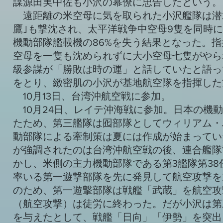
謀源田実中佐も小沢の幕僚に忠告したという。
遠距離の米空母に気を取られた小沢艦隊は潜水艦
鷹｣も撃沈され、太平洋戦争中空母9隻を同時
機動部隊艦載機の86%を失う結果となった。
空母を一隻も沈められずに大小空母七隻がやら
級参謀が「勝敗は時の運」と話していたと語っ
をとり、緻密肌の小沢が基地航空隊を指揮した
10月13日、台湾沖航空戦に参加。
10月24日、レイテ沖海戦に参加。日本の機
たため、第三艦隊は囮部隊としてウィリアム・
動部隊による牽制策は夏には作成が始まってい
が強調されたのは台湾沖航空戦の後、連合艦隊
かし、米側の主力機動部隊である第3艦隊第3
率いる第一遊撃部隊を先に発見して航空攻撃を
のため、第一遊撃部隊は戦艦「武蔵」を航空攻
（航空攻撃）は徒労に終わった。だが小沢は第
を与えたとして、戦艦「日向」「伊勢」を突出