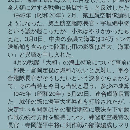
全人類に対する戦争に発展する」と反対したた
1945年（昭和20年）2月、第五航空艦隊編
ようになった。第五航空艦隊長官・宇垣纏中将
という議が起こったが、小沢はやりかかったも
えた。3月8日、中央の会議で海軍は24万トン
送船舶を含みかつ陸軍使用の影響は甚大、海軍
い」と異議を申し入れた。
4月の戦艦「大和」の海上特攻について事前
一部長・富岡定俊は燃料がないと反対し、軍令
合艦隊長官がそうしたいという決意ならよかろ
て、その当時も今日も当然と思う。多少の成算
1945年（昭和20年）5月29日、連合艦隊
た。就任の際に海軍大将昇進を打診されたが、
決定すべき問題はその都度明確に裁決を下す動
作戦の続行方針を堅持しつつ、練習航空機特攻
長官・寺岡謹平中将に剣作戦の部隊編成しマリ