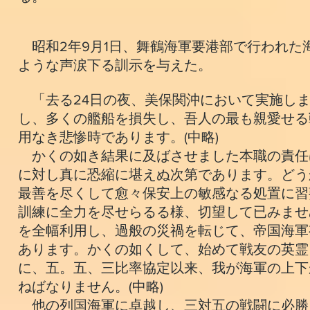
昭和2年9月1日、舞鶴海軍要港部で行われた
ような声涙下る訓示を与えた。
「去る24日の夜、美保関沖において実施しま
し、多くの艦船を損失し、吾人の最も親愛せる
用なき悲惨時であります。(中略)
かくの如き結果に及ばさせました本職の責任
に対し真に恐縮に堪えぬ次第であります。どう
最善を尽くして愈々保安上の敏感なる処置に習
訓練に全力を尽せらるる様、切望して已みませ
を全幅利用し、過般の災禍を転じて、帝国海軍
あります。かくの如くして、始めて戦友の英霊
に、五。五、三比率協定以来、我が海軍の上下
ねばなりません。(中略)
他の列国海軍に卓越し、三対五の戦闘に必勝