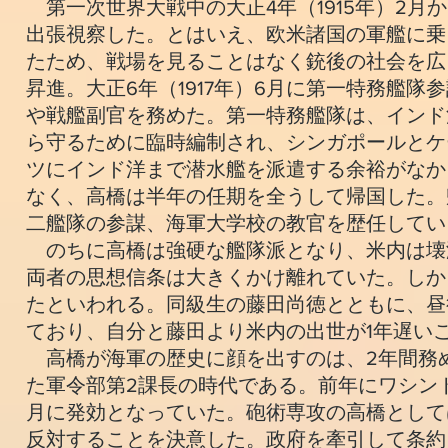
第一次世界大戦中の大正4年（1915年）2月
出張視察した。とはいえ、欧米諸国の軍艦に乗
たため、戦場を見ることはなく銃後の社会を広
昇進。大正6年（1917年）6月に第一特務艦
や戦艦副官を務めた。第一特務艦隊は、インド
ら守るために臨時編制され、シンガポールとケ
ツにインド洋まで潜水艦を派遣する余裕がなか
なく、高橋は半年の任期を全うして帰国した。
二艦隊の参謀、海軍大学校の教官を歴任してい
のちに高橋は強硬な艦隊派となり、米内は壊
両者の思想信条は大きくかけ離れていた。しか
たといわれる。同級生の藤田尚徳とともに、昼
ており、自分と藤田より米内の出世が1年遅い
高橋が海軍の歴史に顔を出すのは、2年間務めた
た軍令部第2課長の時代である。前年にワシン
月に発効となっていた。砲術専攻の高橋として
反対することを決意した。政府を牽引して条約