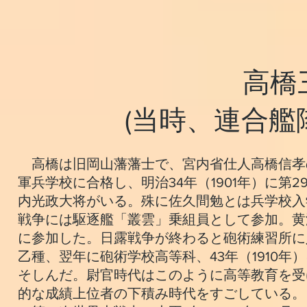
高橋
(当時、連合艦
高橋は旧岡山藩藩士で、宮内省仕人高橋信孝
軍兵学校に合格し、明治34年（1901年）に第
内光政大将がいる。殊に佐久間勉とは兵学校入
戦争には駆逐艦「叢雲」乗組員として参加。黄
に参加した。日露戦争が終わると砲術練習所に入
乙種、翌年に砲術学校高等科、43年（1910
そしんだ。尉官時代はこのように高等教育を受
的な成績上位者の下積み時代をすごしている。