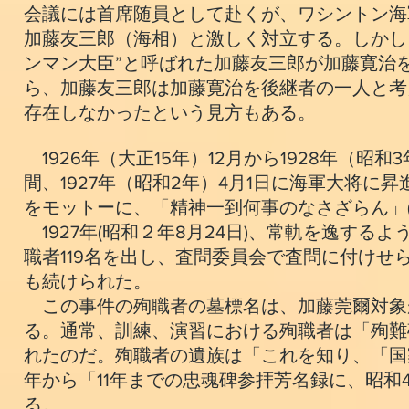
会議には首席随員として赴くが、ワシントン海
加藤友三郎（海相）と激しく対立する。しかし
ンマン大臣”と呼ばれた加藤友三郎が加藤寛治
ら、加藤友三郎は加藤寛治を後継者の一人と考
存在しなかったという見方もある。
1926年（大正15年）12月から1928年（昭
間、1927年（昭和2年）4月1日に海軍大将
をモットーに、「精神一到何事のなさざらん」
1927年(昭和２年8月24日)、常軌を逸す
職者119名を出し、査問委員会で査問に付け
も続けられた。
この事件の殉職者の墓標名は、加藤莞爾対象
る。通常、訓練、演習における殉職者は「殉難
れたのだ。殉職者の遺族は「これを知り、「国
年から「11年までの忠魂碑参拝芳名録に、昭和
る。