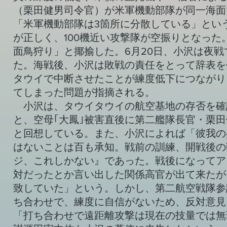
（栗田健男司令官）が米軍機動部隊が同一海面
「米軍機動部隊は3箇所に分散している」とい
が正しく、100機近い攻撃隊が空振りとなっ
面鳥狩り」と揶揄した。6月20日、小沢は夜
た。海戦後、小沢は敗戦の責任をとって辞表を
タウイで中断させたことが練度低下につながり
てしまった問題が指摘される。
小沢は、タウイタウイの航空基地の存否を確
と、空母｢大鳳｣被害直後に第二艦隊長官・栗
と回想している。また、小沢によれば「彼我の
はないことは百も承知。戦前の訓練、開戦後の
ジ、これしかない』であった。戦後になってア
対だったとか言い出した関係高官が出て来たが
致していた」という。しかし、第二航空戦隊参
ち合わせで、練度に自信がないため、反対意見
「打ち合わせで遠距離攻撃は現在の技量では無