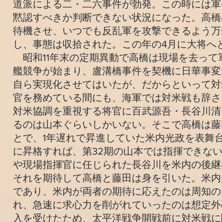
道派による二・二六事件が勃発。この時には軍
黙認すべきか判断できない状況になった。高橋
待機させ、いつでも反乱軍を攻撃できるよう万
し、事態は収拾された。この年の4月に大将へ
昭和11年末の定期異動で高橋は現場を去って
艦競争が始まり、盧溝橋事件を契機に日華事変
自ら実現化させてはいたが、だからといって対
官を務めている間にも、海軍では対米戦も辞さ
対米協調を重視する将官に百武源吾・長谷川清
るのは山本ぐらいしかいない。そこで高橋は藤
とで、1年遅れで昇進していた米内光政を表舞
に昇格すれば、第32期の山本では指揮できな
や現場指揮官に任じられた長谷川を米内の後継
それを期待して高橋と藤田は身を引いた。米内
であり、米内が両者の期待に応えたのは周知の
れ、急速に求心力を削がれていったのは想定外の
入を受けたため、太平洋戦争開戦前に対米戦に