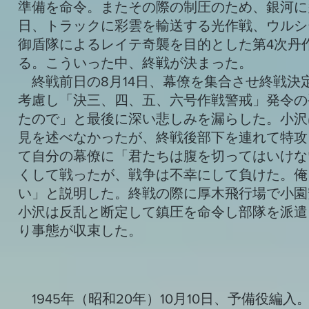
準備を命令。またその際の制圧のため、銀河に
日、トラックに彩雲を輸送する光作戦、ウルシ
御盾隊によるレイテ奇襲を目的とした第4次丹
る。こういった中、終戦が決まった。
終戦前日の8月14日、幕僚を集合させ終戦決
考慮し「決三、四、五、六号作戦警戒」発令の
たので」と最後に深い悲しみを漏らした。小沢
見を述べなかったが、終戦後部下を連れて特攻
て自分の幕僚に「君たちは腹を切ってはいけな
くして戦ったが、戦争は不幸にして負けた。俺
い」と説明した。終戦の際に厚木飛行場で小園
小沢は反乱と断定して鎮圧を命令し部隊を派遣
り事態が収束した。
1945年（昭和20年）10月10日、予備役編入